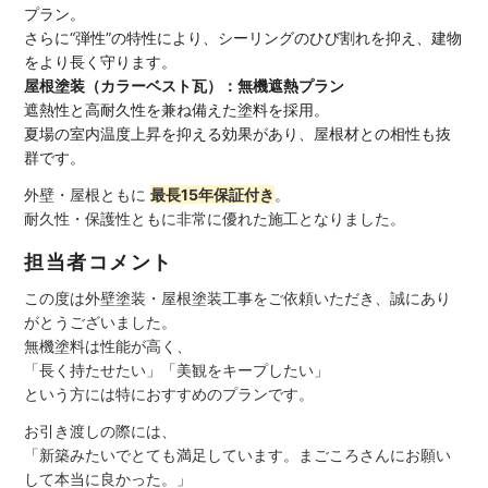
プラン。
さらに“弾性”の特性により、シーリングのひび割れを抑え、建物
をより長く守ります。
屋根塗装（カラーベスト瓦）：無機遮熱プラン
遮熱性と高耐久性を兼ね備えた塗料を採用。
夏場の室内温度上昇を抑える効果があり、屋根材との相性も抜
群です。
外壁・屋根ともに
最長15年保証付き
。
耐久性・保護性ともに非常に優れた施工となりました。
担当者コメント
この度は外壁塗装・屋根塗装工事をご依頼いただき、誠にあり
がとうございました。
無機塗料は性能が高く、
「長く持たせたい」「美観をキープしたい」
という方には特におすすめのプランです。
お引き渡しの際には、
「新築みたいでとても満足しています。まごころさんにお願い
して本当に良かった。」