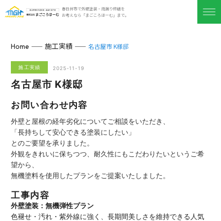
春日井市で外壁塗装・雨漏り修繕を
お考えなら「まごころほーむ」まで。
施工実績
Home
名古屋市 K様邸
施工実績
2025-11-19
名古屋市 K様邸
お問い合わせ内容
外壁と屋根の経年劣化についてご相談をいただき、
「長持ちして安心できる塗装にしたい」
とのご要望を承りました。
外観をきれいに保ちつつ、耐久性にもこだわりたいというご希
望から、
無機塗料を使用したプランをご提案いたしました。
工事内容
外壁塗装：無機弾性プラン
色褪せ・汚れ・紫外線に強く、長期間美しさを維持できる人気