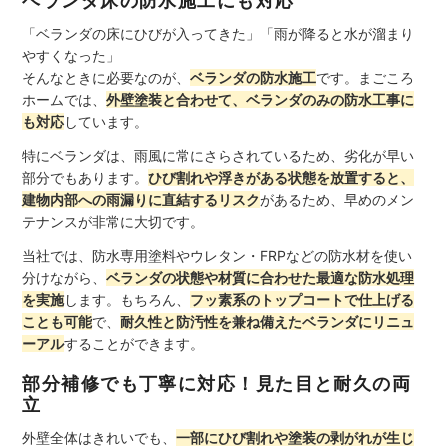
ベランダ床の防水施工にも対応
「ベランダの床にひびが入ってきた」「雨が降ると水が溜まり
やすくなった」
そんなときに必要なのが、
ベランダの防水施工
です。まごころ
ホームでは、
外壁塗装と合わせて、ベランダのみの防水工事に
も対応
しています。
特にベランダは、雨風に常にさらされているため、劣化が早い
部分でもあります。
ひび割れや浮きがある状態を放置すると、
建物内部への雨漏りに直結するリスク
があるため、早めのメン
テナンスが非常に大切です。
当社では、防水専用塗料やウレタン・FRPなどの防水材を使い
分けながら、
ベランダの状態や材質に合わせた最適な防水処理
を実施
します。もちろん、
フッ素系のトップコートで仕上げる
ことも可能
で、
耐久性と防汚性を兼ね備えたベランダにリニュ
ーアル
することができます。
部分補修でも丁寧に対応！見た目と耐久の両
立
外壁全体はきれいでも、
一部にひび割れや塗装の剥がれが生じ