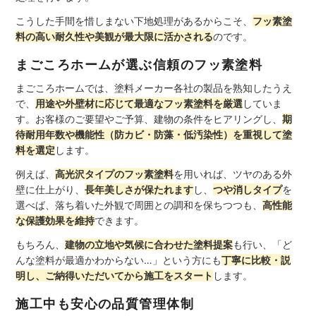
こうした手間を惜しまない下地処理があるからこそ、
フッ素塗
料の高い耐久性や美観が最大限に活かされる
のです。
まごころホームが選ぶ信頼のフッ素塗料
まごころホームでは、塗料メーカー各社の製品を熟知したうえ
で、
用途や外壁材に応じて最適なフッ素塗料を厳選
していま
す。お客様のご要望やご予算、建物の条件をヒアリングし、
期
待耐用年数や機能性（防カビ・防藻・低汚染性）を重視して塗
料を選定
します。
例えば、
高光沢タイプのフッ素塗料
を用いれば、ツヤのある外
壁に仕上がり、
長年美しさが保たれます
し、
つや消しタイプ
を
選べば、落ち着いた外観で周囲との調和を保ちつつも、
高性能
な保護効果を維持
できます。
もちろん、
建物の立地や気候に合わせた塗料提案
も行い、「ど
んな塗料が最適かわからない…」という方にも
丁寧に比較・説
明し、ご納得いただいてから施工をスタート
します。
施工中も安心の品質管理体制