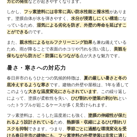
カビの発生
などが起きやすくなります。
しかし、
フッ素塗料には非常に高い防水性能と撥水性
がありま
す。塗膜自体が水を弾きやすく、
水分が浸透しにくい構造
にな
っているため、
湿気による劣化を防ぎ、外壁の寿命を延ばすこ
とができる
のです。
また、
親水性によるセルフクリーニング効果
も兼ね備えている
ため、雨が降ることで表面のホコリや汚れを洗い流し、
美観を
保ちながら防カビ・防藻にもつながる
点が大きな魅力です。
暑さ・寒さへの対応力
春日井市のもうひとつの気候的特徴は、
夏の厳しい暑さと冬の
底冷えするような寒さ
です。建物の外壁や屋根は、1年を通して
このような
大きな温度変化にさらされています
。この繰り返し
によって、塗膜が柔軟性を失い、
ひび割れや塗装の剥がれ
とい
ったトラブルが起こるケースが多く見受けられます。
フッ素塗料は、こうした温度差にも強く、
塗膜の伸縮性が保た
れるよう設計されている
ため、
熱膨張・収縮によるひび割れリ
スクを抑制
できます。つまり、
季節ごとに過酷な環境変化を受
ける春日井市の建物にも、フッ素塗料の外壁塗装は非常に適し