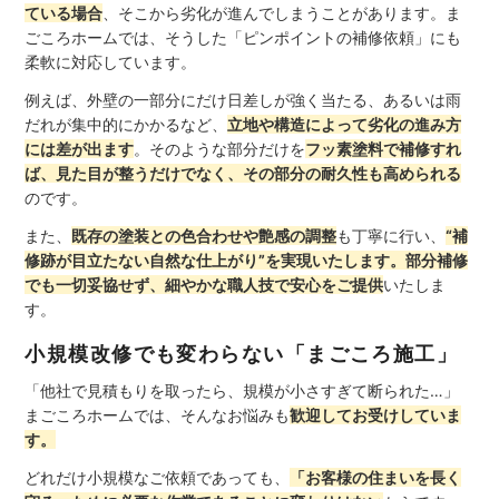
ている場合
、そこから劣化が進んでしまうことがあります。ま
ごころホームでは、そうした「ピンポイントの補修依頼」にも
柔軟に対応しています。
例えば、外壁の一部分にだけ日差しが強く当たる、あるいは雨
だれが集中的にかかるなど、
立地や構造によって劣化の進み方
には差が出ます
。そのような部分だけを
フッ素塗料で補修すれ
ば、見た目が整うだけでなく、その部分の耐久性も高められる
のです。
また、
既存の塗装との色合わせや艶感の調整
も丁寧に行い、
“補
修跡が目立たない自然な仕上がり”を実現いたします。部分補修
でも一切妥協せず、細やかな職人技で安心をご提供
いたしま
す。
小規模改修でも変わらない「まごころ施工」
「他社で見積もりを取ったら、規模が小さすぎて断られた…」
まごころホームでは、そんなお悩みも
歓迎してお受けしていま
す。
どれだけ小規模なご依頼であっても、
「お客様の住まいを長く