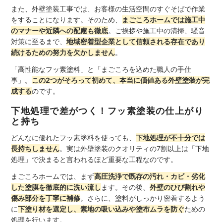
また、外壁塗装工事では、お客様の生活空間のすぐそばで作業
をすることになります。そのため、
まごころホームでは施工中
のマナーや近隣への配慮も徹底
。ご挨拶や施工中の清掃、騒音
対策に至るまで、
地域密着型企業として信頼される存在であり
続けるための努力を欠かしません
。
「高性能なフッ素塗料」と「まごころを込めた職人の手仕
事」。
この2つがそろって初めて、本当に価値ある外壁塗装が完
成する
のです。
下地処理で差がつく！フッ素塗装の仕上がり
と持ち
どんなに優れたフッ素塗料を使っても、
下地処理が不十分では
長持ちしません
。実は外壁塗装のクオリティの7割以上は「下地
処理」で決まると言われるほど重要な工程なのです。
まごころホームでは、まず
高圧洗浄で既存の汚れ・カビ・劣化
した塗膜を徹底的に洗い流し
ます。その後、
外壁のひび割れや
傷み部分を丁寧に補修
。さらに、塗料がしっかり密着するよう
に
下塗り材を選定し、素地の吸い込みや塗布ムラを防ぐ
ための
処理を行います。