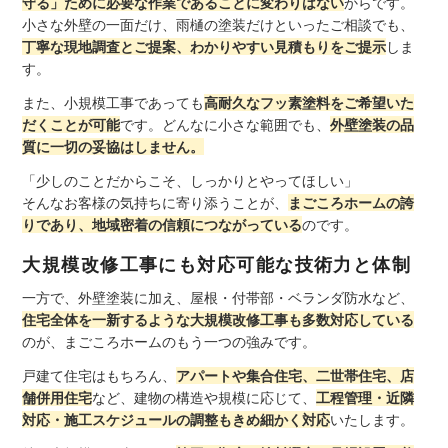
守る」ために必要な作業であることに変わりはない
からです。
小さな外壁の一面だけ、雨樋の塗装だけといったご相談でも、
丁寧な現地調査とご提案、わかりやすい見積もりをご提示
しま
す。
また、小規模工事であっても
高耐久なフッ素塗料をご希望いた
だくことが可能
です。どんなに小さな範囲でも、
外壁塗装の品
質に一切の妥協はしません。
「少しのことだからこそ、しっかりとやってほしい」
そんなお客様の気持ちに寄り添うことが、
まごころホームの誇
りであり、地域密着の信頼につながっている
のです。
大規模改修工事にも対応可能な技術力と体制
一方で、外壁塗装に加え、屋根・付帯部・ベランダ防水など、
住宅全体を一新するような大規模改修工事も多数対応している
のが、まごころホームのもう一つの強みです。
戸建て住宅はもちろん、
アパートや集合住宅、二世帯住宅、店
舗併用住宅
など、建物の構造や規模に応じて、
工程管理・近隣
対応・施工スケジュールの調整もきめ細かく対応
いたします。