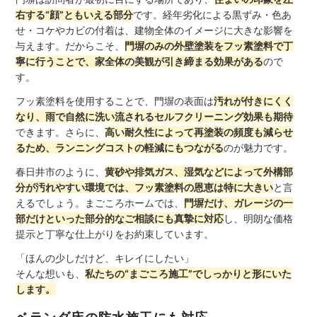
右する“顔”ともいえる部分
です。経年劣化による黒ずみ・色あ
せ・コケやカビの付着は、建物全体のイメージに大きな影響を
与えます。だからこそ、
門塀のみの外壁塗装をフッ素塗料で丁
寧に行うことで、家全体の美観が引き締まる効果がある
ので
す。
フッ素塗料を使用することで、門塀の表面は
汚れが付きにくく
なり、雨で自然に洗い流されるセルフクリーニング効果も期待
できます。さらに、
高い耐久性によって再塗装の頻度も減らせ
るため、ランニングコストの軽減にもつながる
のが魅力です。
春日井市のように、
黄砂や排気ガス、湿気などによって外構部
分が汚れやすい環境では、フッ素塗料の恩恵は特に大きい
と言
えるでしょう。まごころホームでは、
門塀だけ、ガレージの一
部だけといった部分的なご相談にも真摯に対応
し、明朗な価格
提示と丁寧な仕上がりをお約束しています。
「ほんの少しだけど、キレイにしたい」
そんな想いも、
私たちの“まごころ施工”でしっかりと形にいた
します。