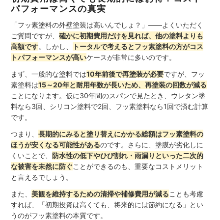
パフォーマンスの真実
「フッ素塗料の外壁塗装は高いんでしょ？」——よくいただく
ご質問ですが、
確かに初期費用だけを見れば、他の塗料よりも
高額です
。しかし、
トータルで考えるとフッ素塗料の方がコス
トパフォーマンスが高い
ケースが非常に多いのです。
まず、一般的な塗料では
10年前後で再塗装が必要
ですが、フッ
素塗料は
15～20年と耐用年数が長いため、再塗装の回数が減る
ことになります。仮に30年間のスパンで見たとき、ウレタン塗
料なら3回、シリコン塗料で2回、フッ素塗料なら1回で済む計算
です。
つまり、
長期的にみると塗り替えにかかる総額はフッ素塗料の
ほうが安くなる可能性がある
のです。さらに、塗膜が劣化しに
くいことで、
防水性の低下やひび割れ・雨漏りといった二次的
な被害を未然に防ぐ
ことができるのも、重要なコストメリット
と言えるでしょう。
また、
美観を維持するための清掃や補修費用が減る
ことも考慮
すれば、「初期投資は高くても、将来的には節約になる」とい
うのがフッ素塗料の本質です。