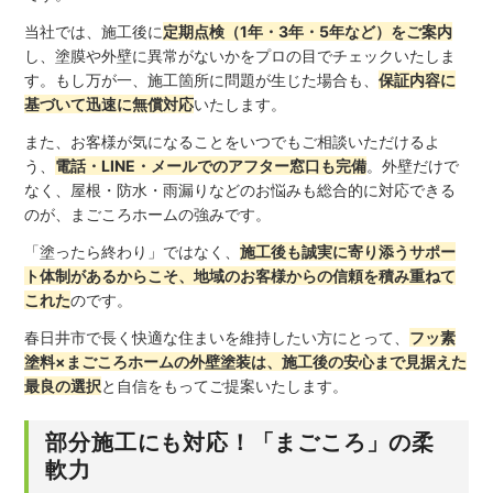
当社では、施工後に
定期点検（1年・3年・5年など）をご案内
し、塗膜や外壁に異常がないかをプロの目でチェックいたしま
す。もし万が一、施工箇所に問題が生じた場合も、
保証内容に
基づいて迅速に無償対応
いたします。
また、お客様が気になることをいつでもご相談いただけるよ
う、
電話・LINE・メールでのアフター窓口も完備
。外壁だけで
なく、屋根・防水・雨漏りなどのお悩みも総合的に対応できる
のが、まごころホームの強みです。
「塗ったら終わり」ではなく、
施工後も誠実に寄り添うサポー
ト体制があるからこそ、地域のお客様からの信頼を積み重ねて
これた
のです。
春日井市で長く快適な住まいを維持したい方にとって、
フッ素
塗料×まごころホームの外壁塗装は、施工後の安心まで見据えた
最良の選択
と自信をもってご提案いたします。
部分施工にも対応！「まごころ」の柔
軟力