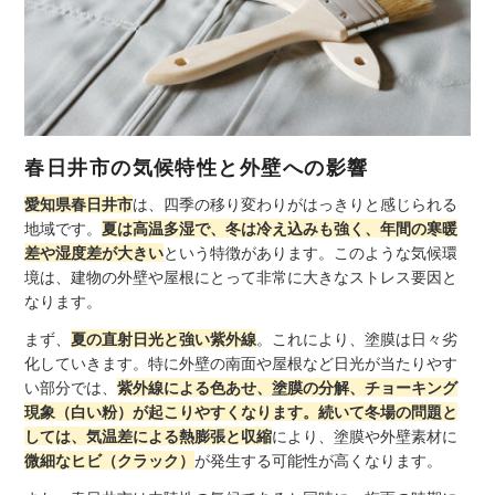
春日井市の気候特性と外壁への影響
愛知県春日井市
は、四季の移り変わりがはっきりと感じられる
地域です。
夏は高温多湿で、冬は冷え込みも強く、年間の寒暖
差や湿度差が大きい
という特徴があります。このような気候環
境は、建物の外壁や屋根にとって非常に大きなストレス要因と
なります。
まず、
夏の直射日光と強い紫外線
。これにより、塗膜は日々劣
化していきます。特に外壁の南面や屋根など日光が当たりやす
い部分では、
紫外線による色あせ、塗膜の分解、チョーキング
現象（白い粉）が起こりやすくなります。続いて冬場の問題と
しては、気温差による熱膨張と収縮
により、塗膜や外壁素材に
微細なヒビ（クラック）
が発生する可能性が高くなります。