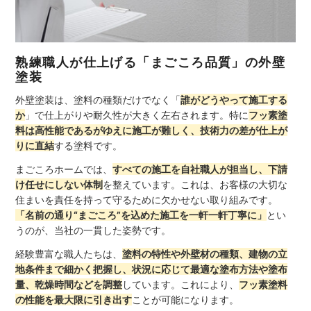
熟練職人が仕上げる「まごころ品質」の外壁
塗装
外壁塗装は、塗料の種類だけでなく「
誰がどうやって施工する
か
」で仕上がりや耐久性が大きく左右されます。特に
フッ素塗
料は高性能であるがゆえに施工が難しく、技術力の差が仕上が
りに直結
する塗料です。
まごころホームでは、
すべての施工を自社職人が担当し、下請
け任せにしない体制
を整えています。これは、お客様の大切な
住まいを責任を持って守るために欠かせない取り組みです。
「名前の通り“まごころ”を込めた施工を一軒一軒丁寧に」
とい
うのが、当社の一貫した姿勢です。
経験豊富な職人たちは、
塗料の特性や外壁材の種類、建物の立
地条件まで細かく把握し、状況に応じて最適な塗布方法や塗布
量、乾燥時間などを調整
しています。これにより、
フッ素塗料
の性能を最大限に引き出す
ことが可能になります。