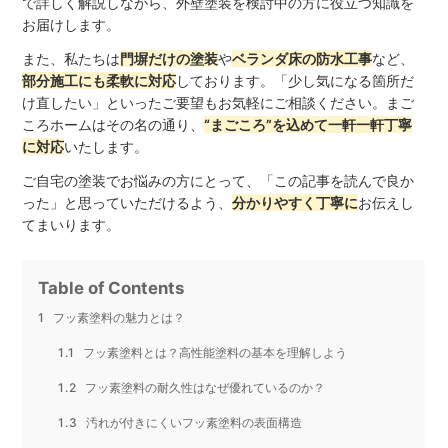
で詳しく解説しながら、外壁塗装を検討中の方に役立つ知識を
お届けします。
また、私たちは
門塀だけの塗装
や
ベランダ床の防水工事
など、
部分施工にも柔軟に対応
しております。「少し気になる箇所だ
け直したい」といったご要望もお気軽にご相談ください。まご
ころホームはその名の通り、
“まごころ”を込めて一軒一軒丁寧
に対応
いたします。
ご自宅の塗装でお悩みの方にとって、「この記事を読んで良か
った」と思っていただけるよう、
分かりやすく丁寧に
お伝えし
てまいります。
Table of Contents
フッ素塗料の魅力とは？
フッ素塗料とは？高性能塗料の基本を理解しよう
フッ素塗料の耐久性はなぜ優れているのか？
汚れが付きにくいフッ素塗料の表面構造