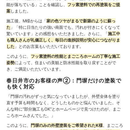
能が落ちている」ことを確認し、
フッ素塗料での再塗装をご提
案
しました。
施工後、M様からは「
家の色ツヤがまるで新築のように蘇っ
た
」「特に日当たりの強い南面でも、汚れが付きにくくなって
驚いています」との感想をいただきました。さらに、「
施工中
も職人さんが礼儀正しく、毎日の進捗説明が安心につながりま
した
」とのお言葉もいただいております。
このように、
フッ素塗料の性能とまごころホームの丁寧な施工
姿勢
によって、住まいの美観と防水性能を取り戻すことがで
き、ご満足いただいています。
春日井市のお客様の声②：門塀だけの塗装で
も快く対応
「門塀の汚れがずっと気になっていましたが、外壁全体を塗り
直す予算も時間もなく、どうしたものかと悩んでいました。そ
んな時に“部分施工もOK”とホームページで見つけたのが、まご
ころホームさんでした。」
このように、
門塀のみの外壁塗装をご希望されたK様
。まごころ