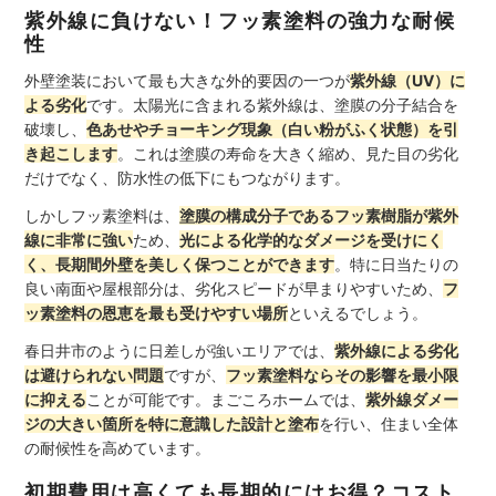
紫外線に負けない！フッ素塗料の強力な耐候
性
外壁塗装において最も大きな外的要因の一つが
紫外線（UV）に
よる劣化
です。太陽光に含まれる紫外線は、塗膜の分子結合を
破壊し、
色あせやチョーキング現象（白い粉がふく状態）を引
き起こします
。これは塗膜の寿命を大きく縮め、見た目の劣化
だけでなく、防水性の低下にもつながります。
しかしフッ素塗料は、
塗膜の構成分子であるフッ素樹脂が紫外
線に非常に強い
ため、
光による化学的なダメージを受けにく
く、長期間外壁を美しく保つことができます
。特に日当たりの
良い南面や屋根部分は、劣化スピードが早まりやすいため、
フ
ッ素塗料の恩恵を最も受けやすい場所
といえるでしょう。
春日井市のように日差しが強いエリアでは、
紫外線による劣化
は避けられない問題
ですが、
フッ素塗料ならその影響を最小限
に抑える
ことが可能です。まごころホームでは、
紫外線ダメー
ジの大きい箇所を特に意識した設計と塗布
を行い、住まい全体
の耐候性を高めています。
初期費用は高くても長期的にはお得？コスト