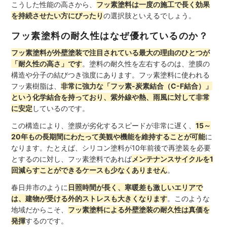
こうした性能の高さから、
フッ素塗料は一度の施工で長く効果
を持続させたい方にぴったり
の選択肢といえるでしょう。
フッ素塗料の耐久性はなぜ優れているのか？
フッ素塗料が外壁塗装で注目されている最大の理由のひとつが
「耐久性の高さ」です
。塗料の耐久性を左右するのは、塗膜の
構造や分子の結びつき強度にあります。フッ素塗料に使われる
フッ素樹脂は、
非常に強力な「フッ素-炭素結合（C-F結合）」
という化学結合を持っており、紫外線や熱、雨風に対して非常
に安定
しているのです。
この構造により、塗膜が劣化するスピードが非常に遅く、
15～
20年もの長期間にわたって美観や機能を維持することが可能
に
なります。たとえば、シリコン塗料が10年前後で再塗装を必要
とするのに対し、フッ素塗料であれば
メンテナンスサイクルを1
回減らすことができるケースも少なくありません
。
春日井市のように
日照時間が長く、寒暖差も激しいエリアで
は、建物が受ける外的ストレスも大きくなります
。このような
地域だからこそ、
フッ素塗料による外壁塗装の耐久性は真価を
発揮
するのです。