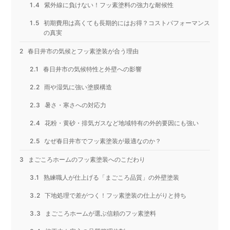
紫外線に負けない！フッ素塗料の強力な耐候性
初期費用は高くても長期的にはお得？コストパフォーマンス
の真実
春日井市の気候とフッ素塗装が合う理由
春日井市の気候特性と外壁への影響
雨や湿気に強い塗膜構造
暑さ・寒さへの対応力
花粉・黄砂・排気ガスなど地域特有の外的要因にも強い
なぜ春日井市でフッ素塗装が最適なのか？
まごころホームのフッ素塗装へのこだわり
熟練職人が仕上げる「まごころ品質」の外壁塗装
下地処理で差がつく！フッ素塗装の仕上がりと持ち
まごころホームが選ぶ信頼のフッ素塗料