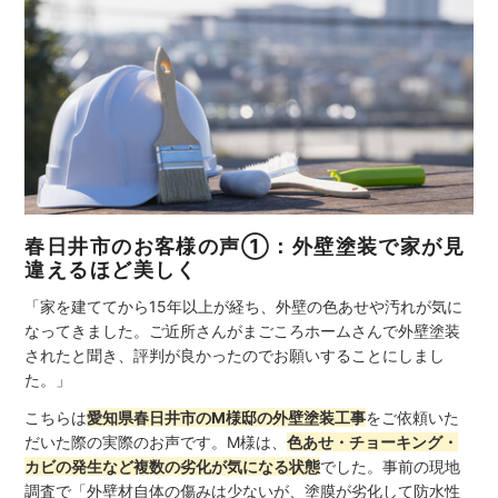
春日井市のお客様の声①：外壁塗装で家が見
違えるほど美しく
「家を建ててから15年以上が経ち、外壁の色あせや汚れが気に
なってきました。ご近所さんがまごころホームさんで外壁塗装
されたと聞き、評判が良かったのでお願いすることにしまし
た。」
こちらは
愛知県春日井市のM様邸の外壁塗装工事
をご依頼いた
だいた際の実際のお声です。M様は、
色あせ・チョーキング・
カビの発生など複数の劣化が気になる状態
でした。事前の現地
調査で「外壁材自体の傷みは少ないが、塗膜が劣化して防水性