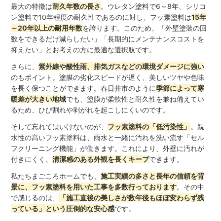
最大の特徴は
耐久年数の長さ
。ウレタン塗料で6～8年、シリコ
ン塗料で10年程度の耐久性であるのに対し、フッ素塗料は
15年
～20年以上の耐用年数
を誇ります。このため、「外壁塗装の回
数をできるだけ減らしたい」「長期的にメンテナンスコストを
抑えたい」とお考えの方に最適な選択肢です。
さらに、
紫外線や酸性雨、排気ガスなどの環境ダメージに強い
のもポイント。塗膜の劣化スピードが遅く、美しいツヤや色味
を長く保つことができます。春日井市のように
季節によって寒
暖差が大きい地域
でも、塗膜が柔軟性と耐久性を兼ね備えてい
るため、ひび割れや剥がれを起こしにくいのです。
そして忘れてはいけないのが、
フッ素塗料の「低汚染性」
。親
水性の高いフッ素塗料は、雨水と一緒に汚れを洗い流す「セル
フクリーニング機能」が働きます。これにより、外壁に汚れが
付きにくく、
清潔感のある外観を長くキープ
できます。
私たちまごころホームでも、
施工実績の多さと長年の信頼を背
景に、フッ素塗料を用いた工事を多数行っております
。その中
で感じるのは、
「施工直後の美しさが数年後もほぼ変わらず残
っている」という圧倒的な安心感
です。