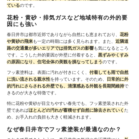
ている
のです。
花粉・黄砂・排気ガスなど地域特有の外的要
因にも強い
春日井市は都市近郊でありながら自然にも恵まれており、
花粉
や黄砂の飛来
も一定の時期には多く見られます。また、
近隣道
路の交通量が多いエリアでは排気ガスの影響
も気になるところ
です。こうした外的要因が外壁に付着すると、
黒ずみやくすみ
の原因になり、住宅全体の美観を損なってしまう
のです。
フッ素塗料は、表面に汚れが付きにくく、
付着しても雨で自然
に洗い流される親水性
を持っています。そのため、
日常的に外
的汚れにさらされる外壁でも、清潔感ある外観を長期間維持
で
きるのが大きな特徴です。
特に花粉や黄砂が目立ちやすい春先でも、フッ素塗装された外
壁であれば
ほとんどの汚れが蓄積せず自然に除去されていく
た
め、お手入れの負担も大きく軽減されます。
なぜ春日井市でフッ素塗装が最適なのか？