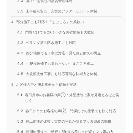
施工中も安心の品質管理体制
工事後も安心！充実のアフターサポート体制
部分施工にも対応！「まごころ」の柔軟力
門塀だけでもOK！小さな外壁塗装も大歓迎
ベランダ床の防水施工にも対応
部分補修でも丁寧に対応！見た目と耐久の両立
小規模改修でも変わらない「まごころ施工」
大規模改修工事にも対応可能な技術力と体制
お客様の声と施工事例から信頼を実感
春日井市のお客様の声①：外壁塗装で家が見違えるほど美
しく
春日井市のお客様の声②：門塀だけの塗装でも快く対応
施工前後の比較：実際の写真が語るフッ素塗装の効果
長期使用後のご感想：5年後も美しさが続くフッ素の力