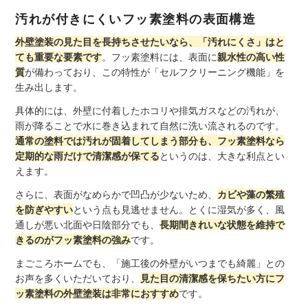
汚れが付きにくいフッ素塗料の表面構造
外壁塗装の見た目を長持ちさせたいなら、「汚れにくさ」はと
ても重要な要素です
。フッ素塗料には、表面に
親水性の高い性
質
が備わっており、この特性が「セルフクリーニング機能」を
生み出します。
具体的には、外壁に付着したホコリや排気ガスなどの汚れが、
雨が降ることで水に巻き込まれて自然に洗い流されるのです。
通常の塗料では汚れが固着してしまう部分も、フッ素塗料なら
定期的な雨だけで清潔感が保てる
というのは、大きな利点とい
えます。
さらに、表面がなめらかで凹凸が少ないため、
カビや藻の繁殖
を防ぎやすい
という点も見逃せません。とくに湿気が多く、風
通しが悪い北面や日陰部分でも、
長期間きれいな状態を維持で
きるのがフッ素塗料の強み
です。
まごころホームでも、「施工後の外壁がいつまでも綺麗」との
お声を多くいただいており、
見た目の清潔感を保ちたい方にフ
ッ素塗料の外壁塗装は非常におすすめ
です。