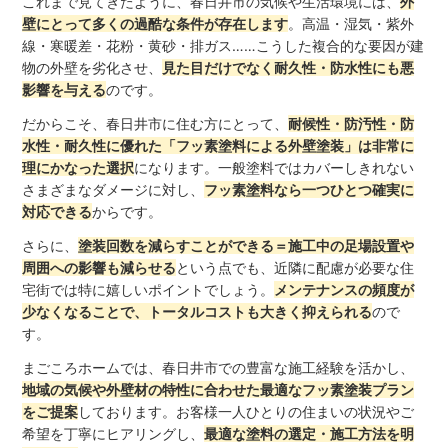
これまで見てきたように、春日井市の気候や生活環境には、
外
壁にとって多くの過酷な条件が存在します
。高温・湿気・紫外
線・寒暖差・花粉・黄砂・排ガス……こうした複合的な要因が建
物の外壁を劣化させ、
見た目だけでなく耐久性・防水性にも悪
影響を与える
のです。
だからこそ、春日井市に住む方にとって、
耐候性・防汚性・防
水性・耐久性に優れた「フッ素塗料による外壁塗装」は非常に
理にかなった選択
になります。一般塗料ではカバーしきれない
さまざまなダメージに対し、
フッ素塗料なら一つひとつ確実に
対応できる
からです。
さらに、
塗装回数を減らすことができる＝施工中の足場設置や
周囲への影響も減らせる
という点でも、近隣に配慮が必要な住
宅街では特に嬉しいポイントでしょう。
メンテナンスの頻度が
少なくなることで、トータルコストも大きく抑えられる
ので
す。
まごころホームでは、春日井市での豊富な施工経験を活かし、
地域の気候や外壁材の特性に合わせた最適なフッ素塗装プラン
をご提案
しております。お客様一人ひとりの住まいの状況やご
希望を丁寧にヒアリングし、
最適な塗料の選定・施工方法を明