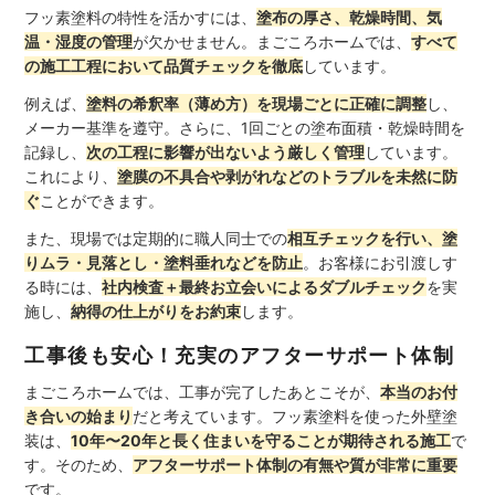
フッ素塗料の特性を活かすには、
塗布の厚さ、乾燥時間、気
温・湿度の管理
が欠かせません。まごころホームでは、
すべて
の施工工程において品質チェックを徹底
しています。
例えば、
塗料の希釈率（薄め方）を現場ごとに正確に調整
し、
メーカー基準を遵守。さらに、1回ごとの塗布面積・乾燥時間を
記録し、
次の工程に影響が出ないよう厳しく管理
しています。
これにより、
塗膜の不具合や剥がれなどのトラブルを未然に防
ぐ
ことができます。
また、現場では定期的に職人同士での
相互チェックを行い、塗
りムラ・見落とし・塗料垂れなどを防止
。お客様にお引渡しす
る時には、
社内検査＋最終お立会いによるダブルチェック
を実
施し、
納得の仕上がりをお約束
します。
工事後も安心！充実のアフターサポート体制
まごころホームでは、工事が完了したあとこそが、
本当のお付
き合いの始まり
だと考えています。フッ素塗料を使った外壁塗
装は、
10年〜20年と長く住まいを守ることが期待される施工
で
す。そのため、
アフターサポート体制の有無や質が非常に重要
です。