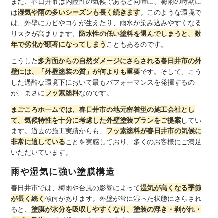
また、春日井市は内陸性の気候であると同時に、梅雨の時期に
は
湿気や雨の多いシーズンも長く続きます
。このような環境で
は、外壁にカビやコケが生えたり、雨水が染み込みやすくなる
リスクが高まります。
防水性の低い塗料を選んでしまうと、数
年で劣化が顕著になってしまう
こともあるのです。
こうした
多方面からの自然ダメージにさらされる春日井市の外
壁には、「外壁塗装の質」が何よりも重要
です。そして、こう
した過酷な環境下において最もパフォーマンスを発揮するの
が、まさに
フッ素塗料
なのです。
まごころホームでは、春日井市の地元密着型の施工会社とし
て、気候特性を十分に考慮した外壁塗装プランをご提案
してい
ます。過去の施工実績からも、
フッ素塗料が春日井市の気候に
非常に適している
ことを実感しており、多くのお客様にご満足
いただいています。
雨や湿気に強い塗膜構造
春日井市では、梅雨や台風の影響によって
湿気が高くなる季節
が長く続く
傾向があります。外壁が常に湿った状態にさらされ
ると、
塗膜が水分を吸収しやすくなり、塗装の浮き・剥がれ・