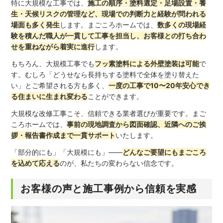
特に大規模な工事では、
施工の順序・塗料選定・足場設置・養
生・天候リスクの管理など、現場での判断力と経験が問われる
場面も多く発生
します。まごころホームでは、
数多くの現場経
験を積んだ職人が一貫して工事を担当し、お客様との打ち合わ
せを重ねながら着実に進行
します。
もちろん、大規模工事でも
フッ素塗料による外壁塗装は可能
で
す。むしろ「どうせなら長持ちする塗料で全体を塗り替えた
い」とご希望される方も多く、
一度の工事で10〜20年安心でき
る住まいに生まれ変わる
ことができます。
大規模な改修工事こそ、信頼できる業者選びが重要です。まご
ころホームでは、
事前の現地調査から図面確認、近隣へのご挨
拶・報告書作成まで一貫サポート
いたします。
「部分的にも」「大規模にも」――
どんなご要望にもまごころ
を込めて応える
のが、私たちの変わらない信念です。
お客様の声と施工事例から信頼を実感