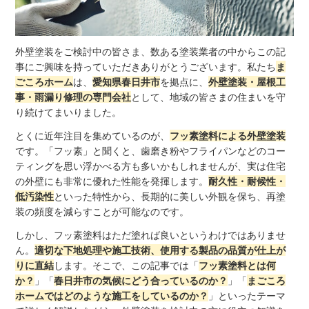
外壁塗装をご検討中の皆さま、数ある塗装業者の中からこの記
事にご興味を持っていただきありがとうございます。私たち
ま
ごころホーム
は、
愛知県春日井市
を拠点に、
外壁塗装・屋根工
事・雨漏り修理の専門会社
として、地域の皆さまの住まいを守
り続けてまいりました。
とくに近年注目を集めているのが、
フッ素塗料による外壁塗装
です。「フッ素」と聞くと、歯磨き粉やフライパンなどのコー
ティングを思い浮かべる方も多いかもしれませんが、実は住宅
の外壁にも非常に優れた性能を発揮します。
耐久性・耐候性・
低汚染性
といった特性から、長期的に美しい外観を保ち、再塗
装の頻度を減らすことが可能なのです。
しかし、フッ素塗料はただ塗れば良いというわけではありませ
ん。
適切な下地処理や施工技術、使用する製品の品質が仕上が
りに直結
します。そこで、この記事では「
フッ素塗料とは何
か？
」「
春日井市の気候にどう合っているのか？
」「
まごころ
ホームではどのような施工をしているのか？
」といったテーマ