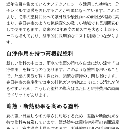
近年注目を集めているナノテクノロジーを活用した塗料は、分
子レベルで塗膜を強化することが可能になっています。これに
より、従来の塗料に比べて紫外線や酸性雨への耐性が格段に高
まり、春日井市のような気候変化の激しい地域でも長期間安心
して使用できます。従来の10年程度の耐久性を大きく上回るケ
ースも増えており、結果的に長期的なコスト削減につながりま
す。
自浄作用を持つ高機能塗料
新しい塗料の中には、雨水で表面の汚れを自然に洗い流す「自
浄作用」を持つものもあります。このような塗料を用いること
で、外壁の美観が長く保たれ、頻繁な清掃の手間も省けます。
春日井市の住宅街では車の排気ガスや砂ぼこりによる汚れが付
きやすいため、こうした塗料の導入は見た目と維持費用の両面
でメリットがあります。
遮熱・断熱効果を高める塗料
夏の強い日差しや冬の寒さに対応するため、遮熱や断熱効果を
持つ塗料も普及しています。遮熱塗料は屋根や外壁の表面温度
を下げ、室内温度上昇を防ぎます。断熱塗料は冬の暖房効率を