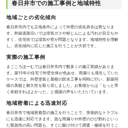
春日井市での施工事例と地域特性
地域ごとの劣化傾向
春日井市内でも立地条件によって外壁の劣化具合は異なりま
す。幹線道路沿いでは排気ガスや粉じんによる汚れが目立ちや
すく、住宅街では湿気や苔が問題となります。地域特性を理解
し、劣化傾向に応じた施工を行うことが大切です。
実際の施工事例
まごころほーむでは春日井市内で数多くの施工実績がありま
す。築15年の住宅で外壁全体が色あせ、雨漏りも発生していた
ケースでは、外壁塗装と屋根の防水工事を同時に行い、新築同
様の美観と耐久性を取り戻しました。お客様からは「もっと早
く依頼すればよかった」と感謝の声をいただいています。
地域密着による迅速対応
春日井市で地域密着型の施工を行うことで、突発的なトラブル
にも迅速に対応できます。急な雨漏りや外壁のひび割れといっ
た緊急性の高い問題も、すぐに駆け付けて調査・修繕を行うこ