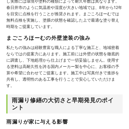
し実際には環境や塗料の種類によって耐久年数は異なります。
春日井市のように気温差や湿度が大きい地域では、8年から12年
を目安に点検を行うことが推奨されます。まごころほーむでは
無料点検を実施し、塗膜の状態を確認した上で最適な塗り替え
時期をご提案しています。
まごころほーむの外壁塗装の強み
私たちの強みは経験豊富な職人による丁寧な施工と、地域密着
ならではの提案力にあります。施工前には外壁の状態を徹底的
に調査し、下地処理から仕上げまで一切妥協しません。使用す
る塗料は高耐久性を誇る国内メーカー製を中心に、お客様の予
算や希望に合わせてご提案します。施工中は写真付きで進捗を
共有し、透明性のある工事を行うことで安心していただけま
す。
雨漏り修繕の大切さと早期発見のポイ
ント
雨漏りが家に与える影響