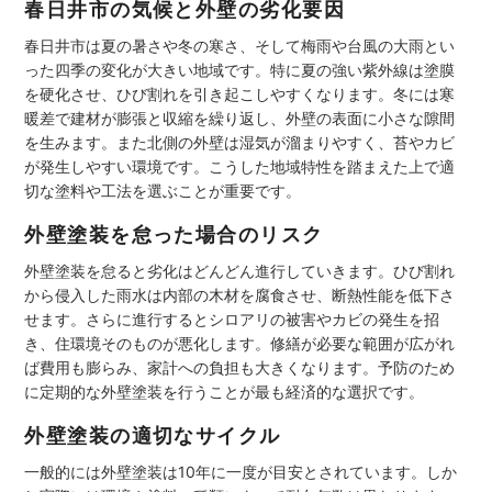
春日井市の気候と外壁の劣化要因
春日井市は夏の暑さや冬の寒さ、そして梅雨や台風の大雨とい
った四季の変化が大きい地域です。特に夏の強い紫外線は塗膜
を硬化させ、ひび割れを引き起こしやすくなります。冬には寒
暖差で建材が膨張と収縮を繰り返し、外壁の表面に小さな隙間
を生みます。また北側の外壁は湿気が溜まりやすく、苔やカビ
が発生しやすい環境です。こうした地域特性を踏まえた上で適
切な塗料や工法を選ぶことが重要です。
外壁塗装を怠った場合のリスク
外壁塗装を怠ると劣化はどんどん進行していきます。ひび割れ
から侵入した雨水は内部の木材を腐食させ、断熱性能を低下さ
せます。さらに進行するとシロアリの被害やカビの発生を招
き、住環境そのものが悪化します。修繕が必要な範囲が広がれ
ば費用も膨らみ、家計への負担も大きくなります。予防のため
に定期的な外壁塗装を行うことが最も経済的な選択です。
外壁塗装の適切なサイクル
一般的には外壁塗装は10年に一度が目安とされています。しか