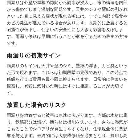
雨漏りは外壁や屋根の隙間から雨水が浸入し、家の構造を内部
から傷めてしまう深刻な問題です。天井のシミや壁紙の剥がれ
といった目に見える症状が現れる頃には、すでに内部で腐食や
カビの発生が進んでいる場合があります。長期的に放置すると
耐震性が低下し、住まいの安全性にも大きく影響を及ぼしま
す。雨漏り修繕は早期に行うことが家を守るための最良の方法
です。
雨漏りの初期サイン
雨漏りのサインは天井や壁のシミ、壁紙の浮き、カビ臭といっ
た形で現れます。これらは初期段階の兆候であり、この時点で
修繕を行えば費用も最小限に抑えられます。日常的に住まいを
観察し、異変に気付いた時にはすぐに相談することが大切で
す。
放置した場合のリスク
雨漏りを放置すると被害は急速に広がります。内部の木材は腐
り、鉄筋部分は錆び、断熱材は機能を失います。さらに湿気が
こもることでシロアリが発生しやすくなり、住環境全体に悪影
響を与えます。最終的には大規模修繕が必要となり、費用も高